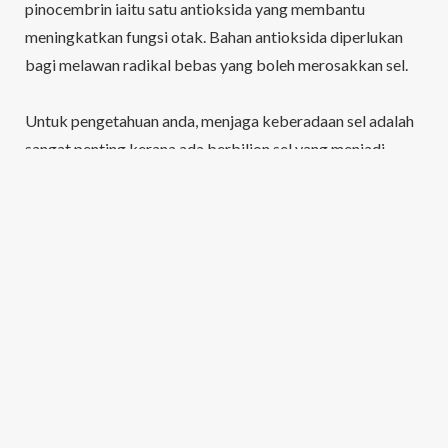
pinocembrin iaitu satu antioksida yang membantu
meningkatkan fungsi otak. Bahan antioksida diperlukan
bagi melawan radikal bebas yang boleh merosakkan sel.
Untuk pengetahuan anda, menjaga keberadaan sel adalah
sangat penting kerana ada berbilion sel yang menjadi
komponen utama otak. Otak memerlukan sel-sel dan saraf
yang sentiasa berhubung bagi melakukan penyampaian
matlumat agar mudah dan cepat diproses dan disimpan di
dalam memori.
Kismis