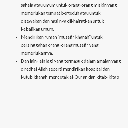
sahaja atau umum untuk orang-orang miskin yang
memerlukan tempat berteduh atau untuk
disewakan dan hasilnya dikhairatkan untuk
kebajikan umum.
Mendirikan rumah “musafir khanah” untuk
persinggahan orang-orang musafir yang
memerlukannya.
Dan lain-lain lagi yang termasuk dalam amalan yang
diredhai Allah seperti mendirikan hospital dan
kutub khanah, mencetak al-Qur’an dan kitab-kitab
Islam serta buka-buka pengetahuan yang berguna
dan sebagainya.
Amalan “waqaf” dalam Islam ini telah bermula semenjak
zaman Rasulullah s.a.w.(3) dan telah berkembang di
negara-negara Islam hingga hari ini dan seterusnya, malah