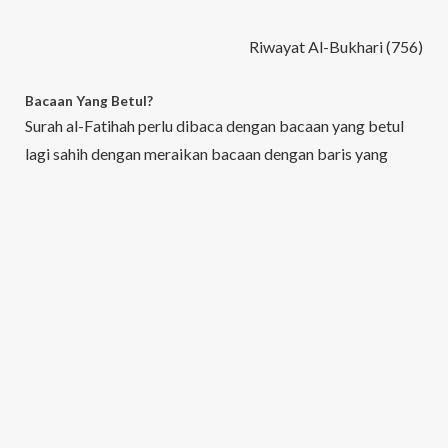
Riwayat Al-Bukhari (756)
Bacaan Yang Betul?
Surah al-Fatihah perlu dibaca dengan bacaan yang betul
lagi sahih dengan meraikan bacaan dengan baris yang
betul berserta dengan tajwid dan
makhraj
nya. Kesalahan
dalam tajwid seperti bacaan
mad
(panjang
pendek),
ghunnah
(dengung) ataupun kesalahan-kesalahan
tajwid yang lain tidaklah membatalkan solat namun
perlulah diperbaiki bacaan tersebut dari semasa ke
semasa dengan berguru dengan mereka yang benar-benar
berkaliber dan berkelayakan.
Ini sebagaimana firman Allah SWT: