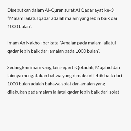
Disebutkan dalam Al-Quran surat Al Qadar ayat ke-3:
“Malam lailatul qadar adalah malam yang lebih baik dai
1000 bulan”.
Imam An Nakho’i berkata:”Amalan pada malam lailatul
qadar lebih baik dari amalan pada 1000 bulan”.
Sedangkan imam yang lain seperti Qotadah, Mujahid dan
lainnya mengatakan bahwa yang dimaksud lebih baik dari
1000 bulan adalah bahawa solat dan amalan yang
dilakukan pada malam lailatul qadar lebih baik dari solat
dan puasa pada 1000 bulan yang tidak ada malam lailatul
qadarnya. (Zaadul Masir).
Malam Lailatul Qadar Adalah Malam yang Penuh Berkah