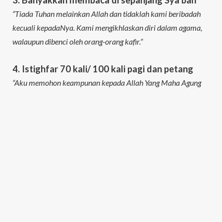
“Tiada Tuhan melainkan Allah dan tidaklah kami beribadah
kecuali kepadaNya. Kami mengikhlaskan diri dalam agama,
walaupun dibenci oleh orang-orang kafir.”
4. Istighfar 70 kali/ 100 kali pagi dan petang
“Aku memohon keampunan kepada Allah Yang Maha Agung
dan aku bertaubat kepadaNya.”
5. Membaca tasbih 100 kali setiap hari
“Maha Suci Tuhanku Yang Maha Tinggi.”
“Maha Suci Allah dan dengan segala kepujianNya, Maha Suci
Allah Yang Maha Agung.”
6. Membaca tasbih, tahmid, tahlil, takbir dan
hauqalah 100 kali setiap hari