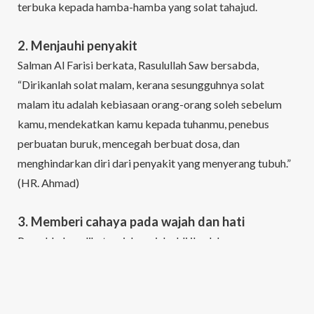
terbuka kepada hamba-hamba yang solat tahajud.
2. Menjauhi penyakit
Salman Al Farisi berkata, Rasulullah Saw bersabda,
“Dirikanlah solat malam, kerana sesungguhnya solat
malam itu adalah kebiasaan orang-orang soleh sebelum
kamu, mendekatkan kamu kepada tuhanmu, penebus
perbuatan buruk, mencegah berbuat dosa, dan
menghindarkan diri dari penyakit yang menyerang tubuh.”
(HR. Ahmad)
3. Memberi cahaya pada wajah dan hati
Pernahkah melihat wajah-wajah ahli ibadah yang
mengamalkan solat malam? Bukankah wajah mereka
kelihatan berseri dan tenang? Itulah bukti anugerah yang
Allah berikan kepadanya.