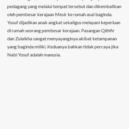
pedagang yang melalui tempat tersebut dan dikembalikan
oleh pembesar kerajaan Mesir ke rumah asal baginda.
Yusuf dijadikan anak angkat sekaligus melayani keperluan
di rumah seorang pembesar kerajaan. Pasangan Qithfir
dan Zulaikha sangat menyayanginya akibat ketampanan
yang baginda miliki. Keduanya bahkan tidak percaya jika
Nabi Yusuf adalah manusia.
Difitnah Zulaikha
Rasa kagum Zulaikha terhadap Nabi Yusuf membuatnya
tidak boleh menahan godaan syaitan. Dirinya akhirnya
merayu Yusuf untuk melakukan perbuatan tercela.
Keduanya pun terlibat sedikit perkelahian akibat saling
memaksa hingga akhirnya datanglah Qithfir. Kemudian,
Zulaikha hanya menfitnah Nabi Yusuf yang melakukan
sedemikian dan mengakibatkan baginda ke penjara.