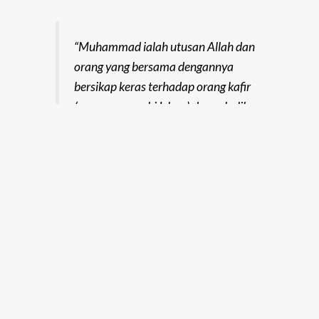
“Muhammad ialah utusan Allah dan
orang yang bersama dengannya
bersikap keras terhadap orang kafir
(yang memusuhi Islam) dan sebaliknya
bersikap kasih sayang antara mereka
(umat Islam). Kamu lihat mereka rukuk
dan sujud mencari kurniaan Allah dan
keredaan-Nya. Tanda yang
menunjukkan mereka (sebagai orang
yang soleh) terdapat pada muka
mereka, daripada kesan sujud (dan
ibadat mereka yang ikhlas).” (Surah al-
Fath, ayat 29)