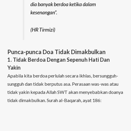
dia banyak berdoa ketika dalam
kesenangan”.
(HR Tirmizi)
Punca-punca Doa Tidak Dimakbulkan
1. Tidak Berdoa Dengan Sepenuh Hati Dan
Yakin
Apabila kita berdoa perlulah secara ikhlas, bersungguh-
sungguh dan tidak berputus asa. Perasaan was-was atau
tidak yakin kepada Allah SWT akan menyebabkan doanya
tidak dimakbulkan. Surah al-Baqarah, ayat 186:
Ertinya:
“Apabila hambaKu bertanya mengenaiKu, maka
jawablah bahawasanya Aku adalah dekat, Aku perkenankan