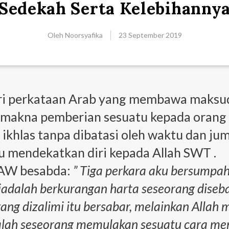
Sedekah Serta Kelebihanny
Oleh
Noorsyafika
23 September 2019
ri perkataan Arab yang membawa maksud 
ermakna pemberian sesuatu kepada oran
 ikhlas tanpa dibatasi oleh waktu dan ju
 mendekatkan diri kepada Allah SWT .
AW besabda:
” Tiga perkara aku bersump
tiadalah berkurangan harta seseorang diseb
ang dizalimi itu bersabar, melainkan Alla
alah seseorang memulakan sesuatu cara me