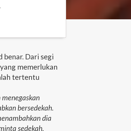
a
benar. Dari segi
g yang memerlukan
mlah tertentu
ah menegaskan
abkan bersedekah.
h menambahkan dia
minta sedekah,