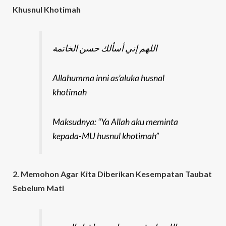
Khusnul Khotimah
اللهم إني أسألك حسن الخاتمة
Allahumma inni as’aluka husnal
khotimah
Maksudnya: “Ya Allah aku meminta
kepada-MU husnul khotimah”
2. Memohon Agar Kita Diberikan Kesempatan Taubat
Sebelum Mati