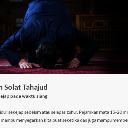
 Solat Tahajud
kejap pada waktu siang
tidur sekejap sebelum atau selepas zuhur. Pejamkan mata 15-20 mi
ni mampu menyegarkan kita buat seketika dan juga mampu member